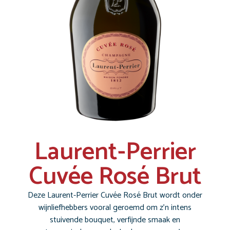
Laurent-Perrier
Cuvée Rosé Brut
Deze Laurent-Perrier Cuvée Rosé Brut wordt onder
wijnliefhebbers vooral geroemd om z’n intens
stuivende bouquet, verfijnde smaak en