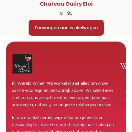
Château Guéry Eloi
€
11,95
Toevoegen aan winkelwagen
Wi
W
Bij Wereld Wijnen Wijnwinkel draait alles om onze
R
passie voor wijn en persoonlijk advies. Wij selecteren
M
met zorg ons assortiment en verzorgen daarnaast
D
proeverijen, catering en originele relatiegeschenken.
In onze winkel nemen wij de tijd om je eerlijk en
deskundig te adviseren, zodat je altijd naar huis gaat
met een wijn die écht bij jou en het moment past.