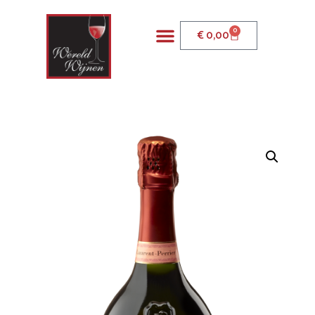
0
€
0,00