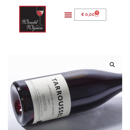
0
€
0,00