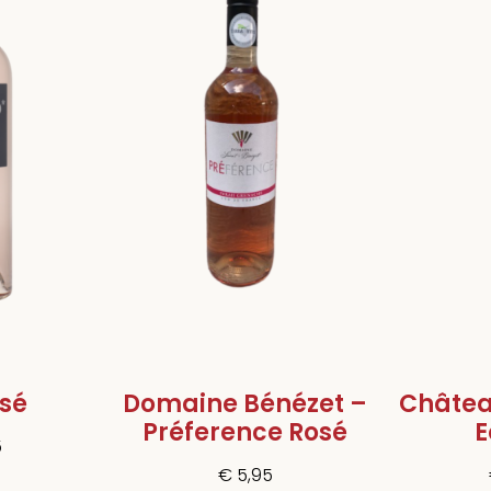
sé
Domaine Bénézet –
Châtea
Préference Rosé
E
5
€
5,95