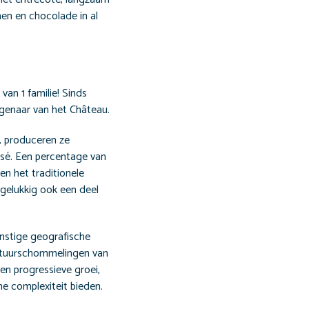
en en chocolade in al
van 1 familie! Sinds
igenaar van het Château.
, produceren ze
sé. Een percentage van
nen het traditionele
 gelukkig ook een deel
unstige geografische
ratuurschommelingen van
en progressieve groei,
he complexiteit bieden.