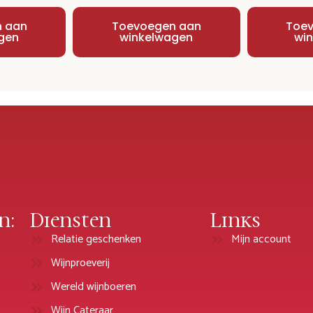
 aan
Toevoegen aan
Toe
gen
winkelwagen
wi
n:
Diensten
Links
Relatie geschenken
Mijn account
Wijnproeverij
Wereld wijnboeren
Wijn Cateraar