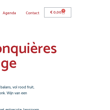
0
€
0,00
Agenda
Contact
onquières
uge
alans, vol rood fruit,
onk. Wijn van een
met entrecote, langzaam