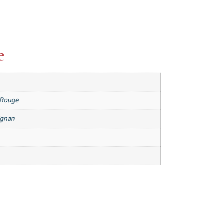
e
 Rouge
ignan