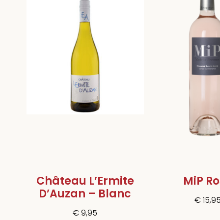
Château L’Ermite
MiP Ro
D’Auzan – Blanc
€
15,9
€
9,95