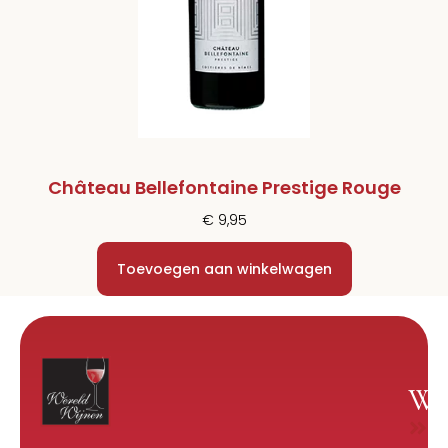
Château Bellefontaine Prestige Rouge
€
9,95
Toevoegen aan winkelwagen
Wi
W