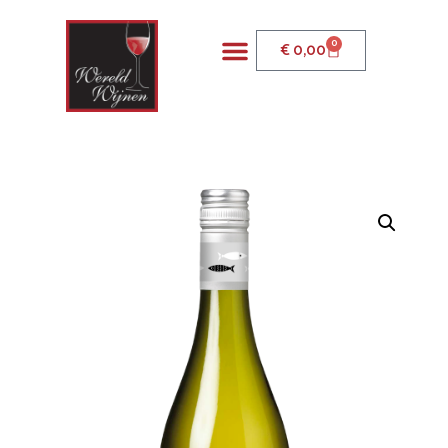
0
€
0,00