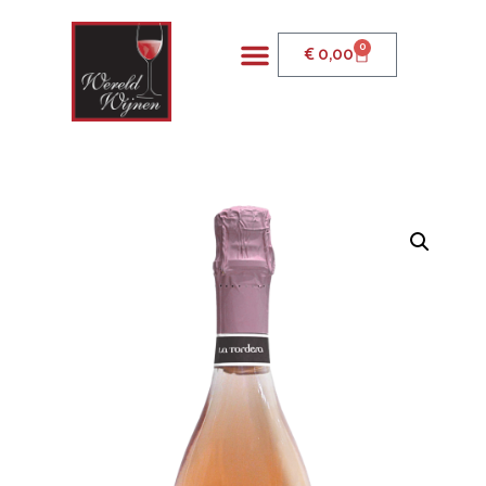
0
€
0,00