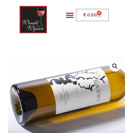
0
€
0,00