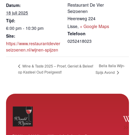
Restaurant De Vier
Datum:
Seizoenen
18 juli 2025
Heereweg 224
Tijd:
Lisse
,
+ Google Maps
6:00 pm - 10:30 pm
Telefoon
Site:
0252418023
https://www.restaurantdevier
seizoenen.nl/wijnen-spijzen
Bella Italia Wijn-
Wine & Taste 2025 – Proef, Geniet & Beleef
op Kasteel Oud Poelgeest!
Spijs Avond
Wi
W