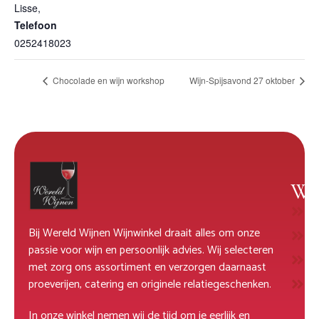
Lisse
,
Telefoon
0252418023
Chocolade en wijn workshop
Wijn-Spijsavond 27 oktober
Wi
W
Bij Wereld Wijnen Wijnwinkel draait alles om onze
R
passie voor wijn en persoonlijk advies. Wij selecteren
M
met zorg ons assortiment en verzorgen daarnaast
D
proeverijen, catering en originele relatiegeschenken.
In onze winkel nemen wij de tijd om je eerlijk en