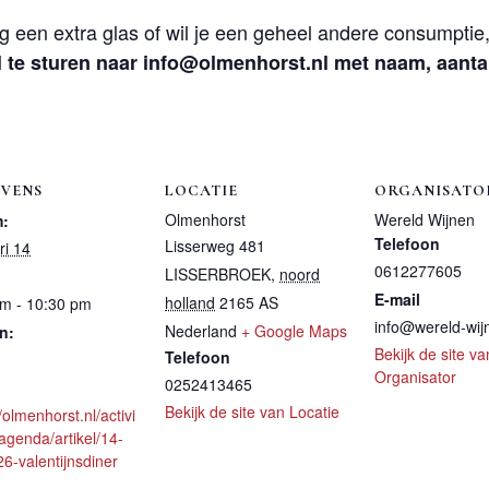
 een extra glas of wil je een geheel andere consumptie, 
 te sturen naar info@olmenhorst.nl met naam, aanta
VENS
LOCATIE
ORGANISATO
Olmenhorst
Wereld Wijnen
:
Telefoon
Lisserweg 481
ri 14
0612277605
LISSERBROEK
,
noord
E-mail
holland
2165 AS
pm - 10:30 pm
info@wereld-wi
Nederland
+ Google Maps
n:
Bekijk de site va
Telefoon
Organisator
0252413465
Bekijk de site van Locatie
//olmenhorst.nl/activi
/agenda/artikel/14-
6-valentijnsdiner