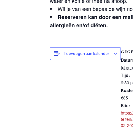
water en koffie of thee na afloop.
Wil je van een bepaalde wijn nog
Reserveren kan door een mail
allergieën en/of diëten.
GEGE
Toevoegen aan kalender
Datum
februa
Tijd:
6:30 
Koste
€85
Site:
https:
teiten
02-202