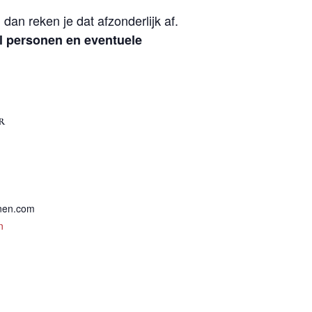
dan reken je dat afzonderlijk af.
l personen en eventuele
R
jnen.com
n