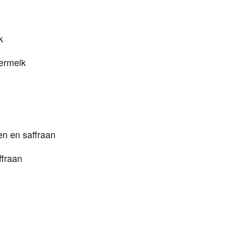
k
germelk
en en saffraan
ffraan